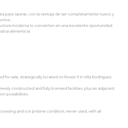
ista para operar, con la ventaja de ser completamente nuevo y
uctivo.
tructura moderna lo convierten en una excelente oportunidad
stria alimenticia.
 for sale, strategically located on Route 11 in Villa Rodríguez.
 newly constructed and fully licensed facilities, plus an adjacent
on possibilities.
ssing and is in pristine condition, never used, with all