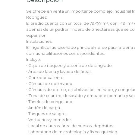
Descripción
Se ofrece en venta un importante complejo industrial fr
Rodríguez.
El predio cuenta con un total de 79.477 m², con 1.491 m²
además de un padrón lindero de 5 hectáreas que se com
expansión.
Instalaciones:
El frigorífico fue diseñado principalmente para la faena
con las habilitaciones correspondientes.
Incluye:
• Cajón de noqueo y batería de desangrado.
• Área de faena y lavado de áreas.
• Corredor caliente.
• Cámara de observado.
• Cámaras de prefrío, estabilización, enfriado, y congel
• Zona de cuarteo, desosado y empaque (primario y sec
• Túneles de congelado.
• Andén de carga.
• Tanques de sangre.
• Vestuarios y comedor.
• Local de cueros, área de huesos, depósitos.
• Laboratorio de microbiología y físico-químico.