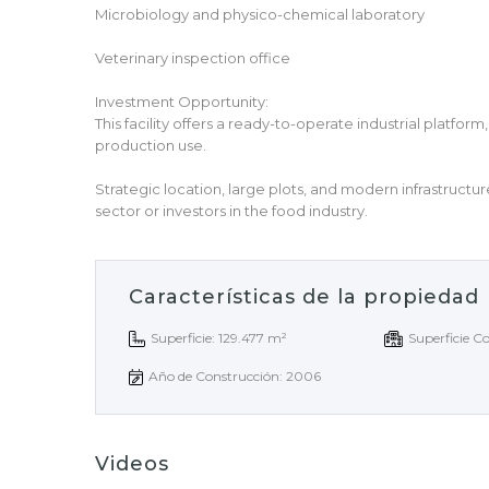
Microbiology and physico-chemical laboratory
Veterinary inspection office
Investment Opportunity:
This facility offers a ready-to-operate industrial platfor
production use.
Strategic location, large plots, and modern infrastruct
sector or investors in the food industry.
Características de la propiedad
Superficie: 129.477 m²
Superficie Co
Año de Construcción: 2006
Videos