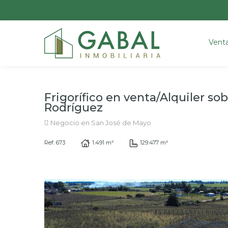
Vent
Frigorífico en venta/Alquiler sobr
Rodríguez
Negocio en San José de Mayo
Ref: 673
1.491 m²
129.477 m²