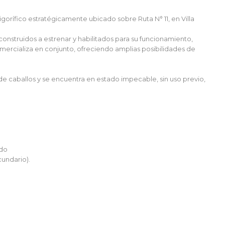
igorífico estratégicamente ubicado sobre Ruta N° 11, en Villa
 construidos a estrenar y habilitados para su funcionamiento,
ercializa en conjunto, ofreciendo amplias posibilidades de
 de caballos y se encuentra en estado impecable, sin uso previo,
ado
undario).