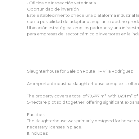
• Oficina de inspección veterinaria.
Oportunidad de inversión
Este establecimiento ofrece una plataforma industrial l
con la posibilidad de adaptar o ampliar su destino prod
Ubicación estratégica, amplios padrones y una infraes
para empresas del sector cárnico o inversores en la indu
Slaughterhouse for Sale on Route 11 – Villa Rodríguez
An important industrial slaughterhouse complex is offered
The property covers a total of 79,477 m², with 1,491 m² of
5-hectare plot sold together, offering significant expansi
Facilities:
The slaughterhouse was primarily designed for horse proce
necessary licenses in place.
It includes: