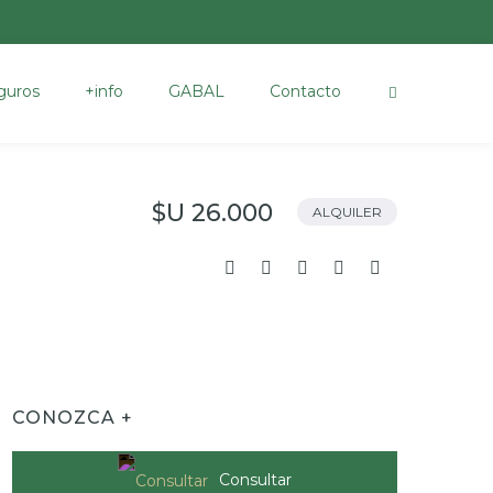
guros
+info
GABAL
Contacto
$U 26.000
ALQUILER
CONOZCA +
Consultar