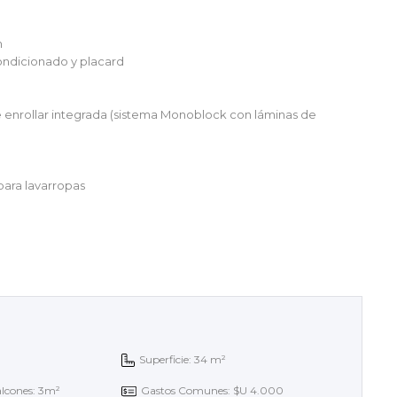
n
acondicionado y placard
e enrollar integrada (sistema Monoblock con láminas de
para lavarropas
Superficie: 34 m²
alcones: 3m²
Gastos Comunes: $U 4.000