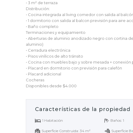
• 3 m² de terraza
Distribución:
• Cocina integrada al living comedor con salida al balcó
• 1 dormitorio con salida al balcon previsión para aire 
• Baño completo
Terminaciones y equipamiento
• Aberturas de aluminio anodizado negro con cortina d
aluminio)
• Cerradura electrónica
• Pisos vinílicos de alto tránsito
• Cocina con muebles bajo y sobre mesada + conexión 
• Placard en dormitorio con previsión para calefón
• Placard adicional
Cocheras
Disponibles desde $4.000
Características de la propiedad
1 Habitación
Baños: 1
Superficie Construida: 34 m²
Superficie B