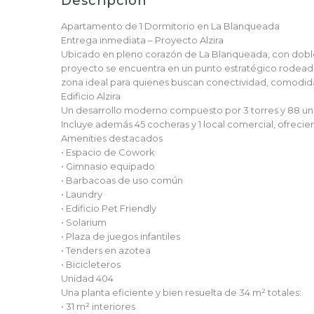
Descripción
Apartamento de 1 Dormitorio en La Blanqueada
Entrega inmediata – Proyecto Alzira
Ubicado en pleno corazón de La Blanqueada, con doble 
proyecto se encuentra en un punto estratégico rodeado 
zona ideal para quienes buscan conectividad, comodidad
Edificio Alzira
Un desarrollo moderno compuesto por 3 torres y 88 uni
Incluye además 45 cocheras y 1 local comercial, ofrecie
Amenities destacados
• Espacio de Cowork
• Gimnasio equipado
• Barbacoas de uso común
• Laundry
• Edificio Pet Friendly
• Solarium
• Plaza de juegos infantiles
• Tenders en azotea
• Bicicleteros
Unidad 404
Una planta eficiente y bien resuelta de 34 m² totales:
• 31 m² interiores