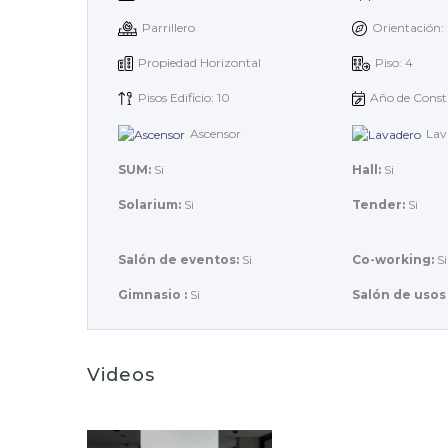
Parrillero
Orientación:
Propiedad Horizontal
Piso: 4
Pisos Edificio: 10
Año de Const
Ascensor
Lav
SUM:
Si
Hall:
Si
Solarium:
Si
Tender:
Si
Salón de eventos:
Si
Co-working:
Si
Gimnasio :
Si
Salón de usos 
Videos