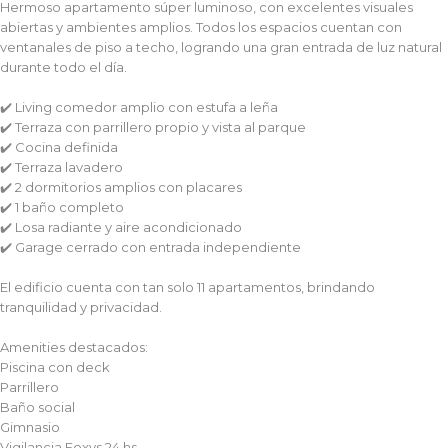
Hermoso apartamento súper luminoso, con excelentes visuales
abiertas y ambientes amplios. Todos los espacios cuentan con
ventanales de piso a techo, logrando una gran entrada de luz natural
durante todo el día.
✔️ Living comedor amplio con estufa a leña
✔️ Terraza con parrillero propio y vista al parque
✔️ Cocina definida
✔️ Terraza lavadero
✔️ 2 dormitorios amplios con placares
✔️ 1 baño completo
✔️ Losa radiante y aire acondicionado
✔️ Garage cerrado con entrada independiente
El edificio cuenta con tan solo 11 apartamentos, brindando
tranquilidad y privacidad.
Amenities destacados:
Piscina con deck
Parrillero
Baño social
Gimnasio
Vigilancia Foxys 24 hs