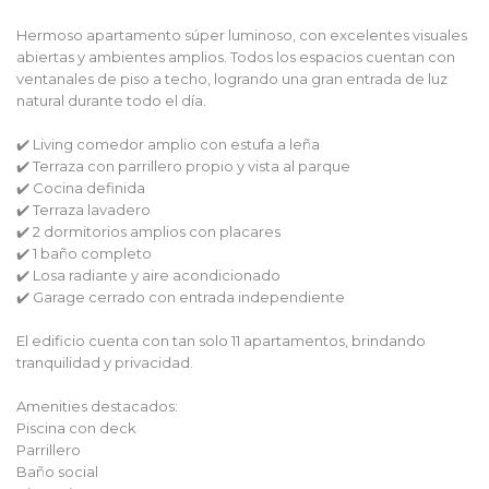
Hermoso apartamento súper luminoso, con excelentes visuales
abiertas y ambientes amplios. Todos los espacios cuentan con
ventanales de piso a techo, logrando una gran entrada de luz
natural durante todo el día.
✔️ Living comedor amplio con estufa a leña
✔️ Terraza con parrillero propio y vista al parque
✔️ Cocina definida
✔️ Terraza lavadero
✔️ 2 dormitorios amplios con placares
✔️ 1 baño completo
✔️ Losa radiante y aire acondicionado
✔️ Garage cerrado con entrada independiente
El edificio cuenta con tan solo 11 apartamentos, brindando
tranquilidad y privacidad.
Amenities destacados:
Piscina con deck
Parrillero
Baño social