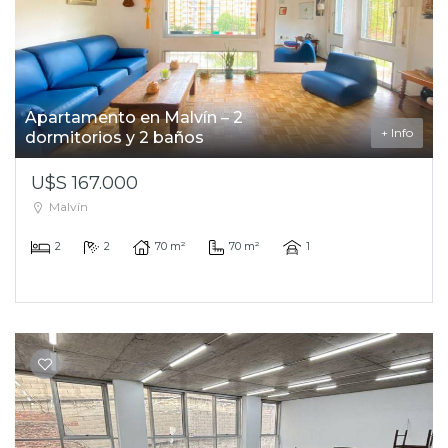
Apartamento en Malvín – 2
+ Info
dormitorios y 2 baños
U$S 167.000
Malvín
2
2
70 m²
70 m²
1