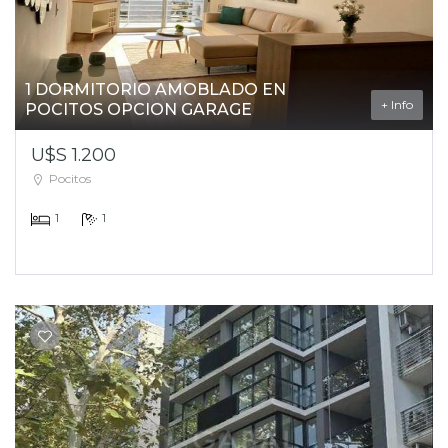
1 DORMITORIO AMOBLADO EN
+ Info
POCITOS OPCION GARAGE
U$S 1.200
Pocitos
1
1