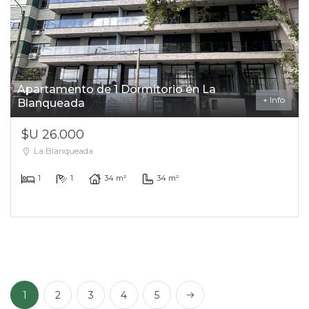
Apartamento de 1 Dormitorio en La
+ Info
Blanqueada
$U 26.000
La Blanqueada
1
1
34 m²
34 m²
Next
1
2
3
4
5