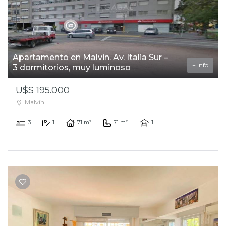
Apartamento en Malvin. Av. Italia Sur –
+ Info
3 dormitorios, muy luminoso
U$S 195.000
Malvín
3
1
71 m²
71 m²
1