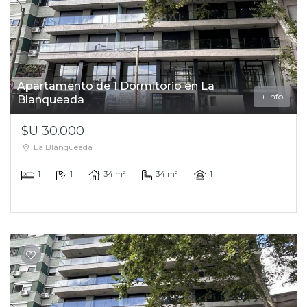
Apartamento de 1 Dormitorio en La
+ Info
Blanqueada
$U 30.000
La Blanqueada
1
1
34 m²
34 m²
1