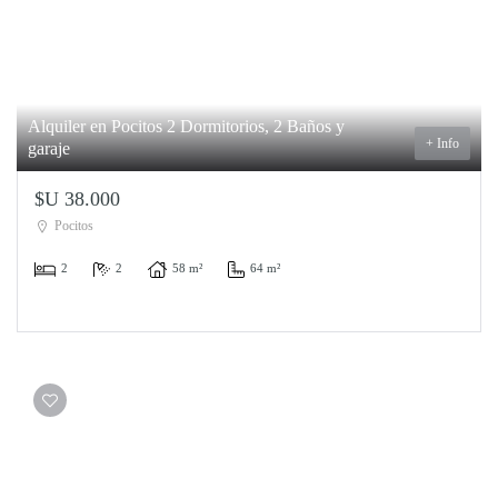
Alquiler en Pocitos 2 Dormitorios, 2 Baños y
+ Info
garaje
$U 38.000
Pocitos
2
2
58 m²
64 m²