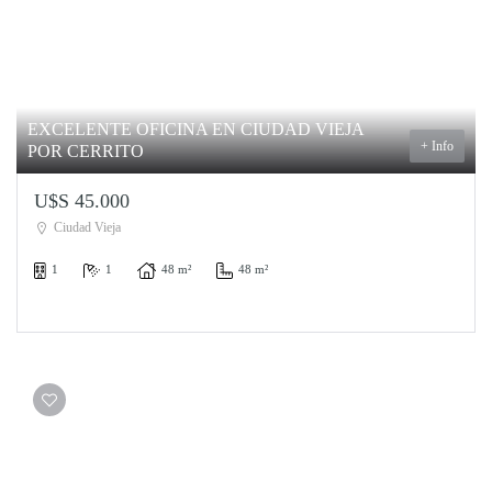
EXCELENTE OFICINA EN CIUDAD VIEJA
+ Info
POR CERRITO
U$S 45.000
Ciudad Vieja
1
1
48 m²
48 m²