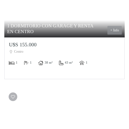
1 DORMITORIO CON GARAGE Y RENTA
+ Info
EN CENTRO
U$S 155.000
Centro
1
1
38 m²
43 m²
1