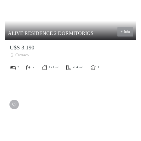
+ Info
ALIVE RESIDENCE 2 DORMITORIOS
U$S 3.190
Carrasco
2
2
121 m²
264 m²
1