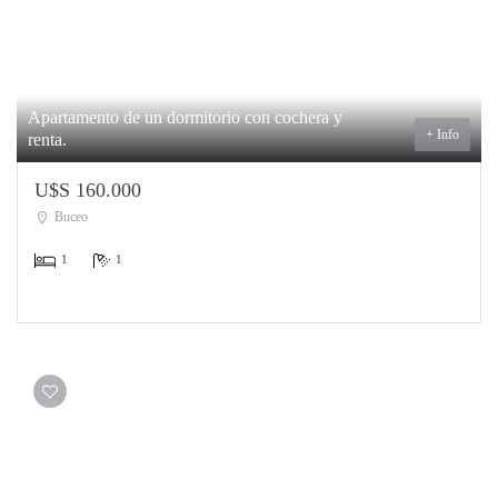
Apartamento de un dormitorio con cochera y
+ Info
renta.
U$S 160.000
Buceo
1
1