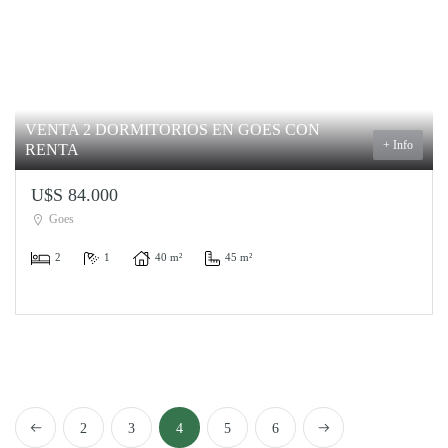
VENTA 2 DORMITORIOS EN GOES CON
+ Info
RENTA
U$S 84.000
Goes
2
1
40 m²
45 m²
Left
Next
2
3
4
5
6