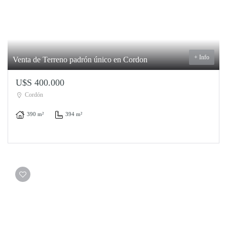
+ Info
Venta de Terreno padrón único en Cordon
U$S 400.000
Cordón
390 m²
394 m²