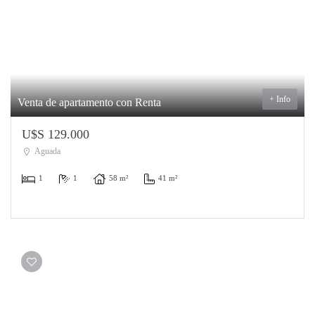
+ Info
Venta de apartamento con Renta
U$S 129.000
Aguada
1
1
58 m²
41 m²