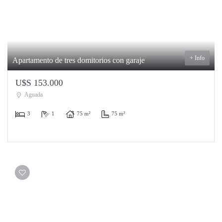
+ Info
Apartamento de tres domitorios con garaje
U$S 153.000
Aguada
3
1
75 m²
75 m²