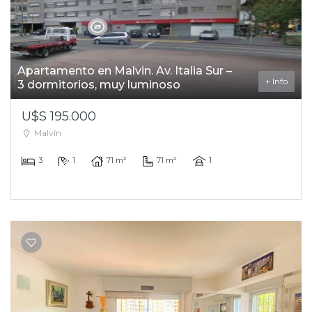
Apartamento en Malvin. Av. Italia Sur –
+ Info
3 dormitorios, muy luminoso
U$S 195.000
Malvín
3
1
71 m²
71 m²
1