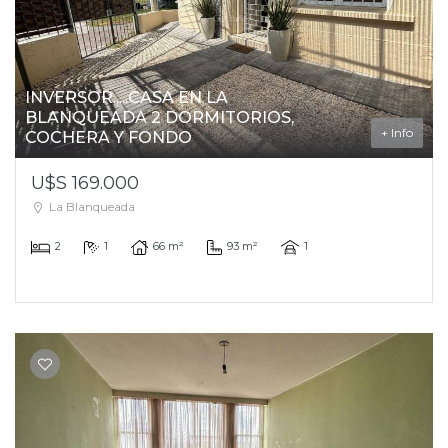
INVERSOR.....CASA EN LA
BLANQUEADA 2 DORMITORIOS,
+ Info
COCHERA Y FONDO
U$S 169.000
La Blanqueada
2
1
66 m²
93 m²
1