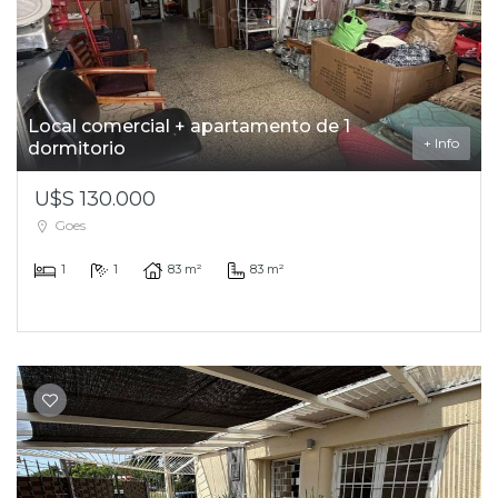
Local comercial + apartamento de 1
+ Info
dormitorio
U$S 130.000
Goes
1
1
83 m²
83 m²