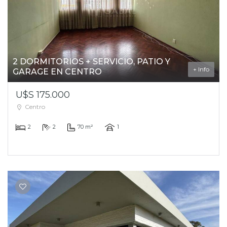
2 DORMITORIOS + SERVICIO, PATIO Y
+ Info
GARAGE EN CENTRO
U$S 175.000
Centro
2
2
70 m²
1