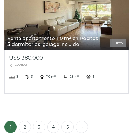
Venta apartamento 110 m² en Pocitos,
+ Info
3 dormitorios, garage incluido
U$S 380.000
Pocitos
3
3
110 m²
123 m²
1
Next
1
2
3
4
5