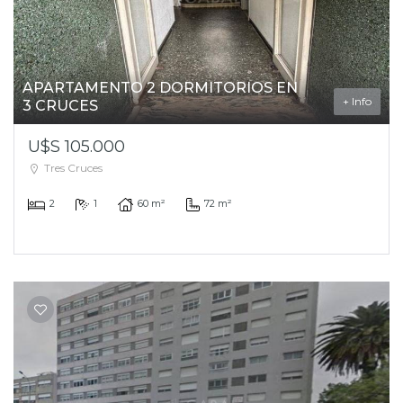
APARTAMENTO 2 DORMITORIOS EN
+ Info
3 CRUCES
U$S 105.000
Tres Cruces
2
1
60 m²
72 m²