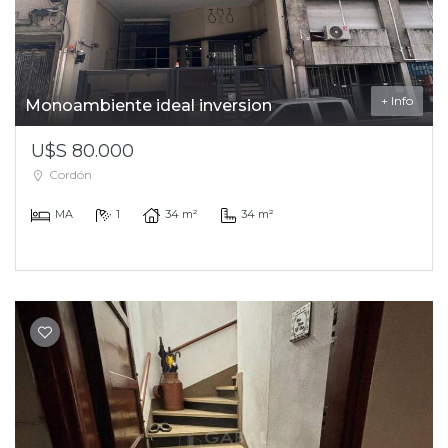
+ Info
Monoambiente ideal inversion
U$S 80.000
Cordón
MA
1
34 m²
34 m²