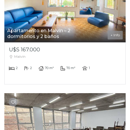
Apartamento en Malvín – 2
+ Info
dormitorios y 2 baños
U$S 167.000
Malvín
2
2
70 m²
70 m²
1