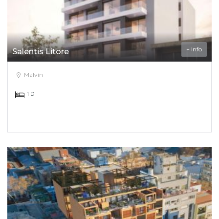
+ Info
Salentis Litore
Malvín
1 D