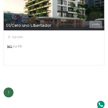
+ Info
01/Cero uno Libertador
Aguada
2 y 3 D
1