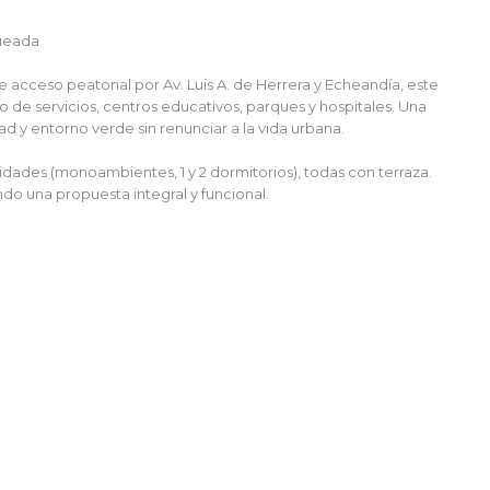
queada
acceso peatonal por Av. Luis A. de Herrera y Echeandía, este
de servicios, centros educativos, parques y hospitales. Una
 y entorno verde sin renunciar a la vida urbana.
dades (monoambientes, 1 y 2 dormitorios), todas con terraza.
ndo una propuesta integral y funcional.