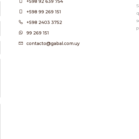
+598 92 639 754
S
+598 99 269 151
q
s
+598 2403 3752
p
99 269 151
contacto@gabal.com.uy