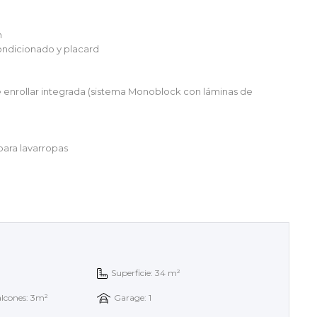
n
acondicionado y placard
e enrollar integrada (sistema Monoblock con láminas de
para lavarropas
Superficie: 34 m²
alcones: 3m²
Garage: 1