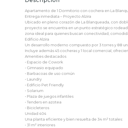
Descripción
Apartamento de 1 Dormitorio con cochera en La Blan
Entrega inmediata – Proyecto Alzira
Ubicado en pleno corazón de La Blanqueada, con doble 
proyecto se encuentra en un punto estratégico rodeado 
zona ideal para quienes buscan conectividad, comodidad
Edificio Alzira
Un desarrollo moderno compuesto por 3 torres y 88 uni
Incluye además 45 cocheras y 1 local comercial, ofrecie
Amenities destacados
• Espacio de Cowork
• Gimnasio equipado
• Barbacoas de uso común
• Laundry
• Edificio Pet Friendly
• Solarium
• Plaza de juegos infantiles
• Tenders en azotea
• Bicicleteros
Unidad 404
Una planta eficiente y bien resuelta de 34 m² totales:
• 31 m² interiores